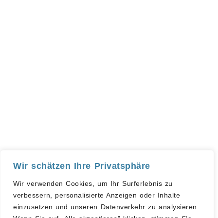
Starte Hier
Aktuelles
Blog
IMPETUS
NEWS
Presse kit
Kosten.frei
Kontakt
Angebote
© 2021-2024 Begabungsinstitut Impetus I Built with 🤍
IMPRESSUM I DATENSCHUTZERKLÄRUNG
Wir schätzen Ihre Privatsphäre
Wir verwenden Cookies, um Ihr Surferlebnis zu
verbessern, personalisierte Anzeigen oder Inhalte
einzusetzen und unseren Datenverkehr zu analysieren.