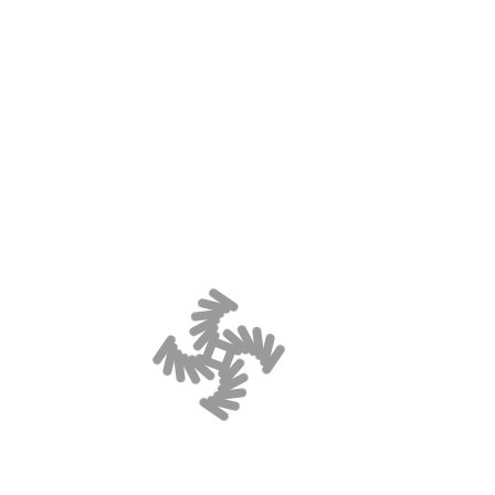
Externe Erwartungen
: Eltern,
Lehrer und Arbeitgeber sollten
realistische Erwartungen an
hochbegabte Menschen, Kinder
und Jugendliche haben und sie
weder unterfordern noch
überfordern. Es ist wichtig, ein
ausgewogenes Maß an
Unterstützung und
Herausforderung zu bieten.
Wie Eltern ihre
Kinder begleiten
können