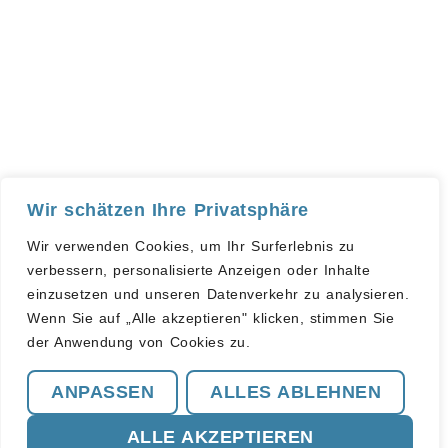
Hast Du Fragen?
Melde Dich einfach bei uns
Sprechstunde Montags 8-12 Uhr
Diagnostik Dienstags und Freitags ab 9.00 Uhr
Wir schätzen Ihre Privatsphäre
Starte Hier
Aktuelles
Wir verwenden Cookies, um Ihr Surferlebnis zu
Blog
verbessern, personalisierte Anzeigen oder Inhalte
IMPETUS
einzusetzen und unseren Datenverkehr zu analysieren.
NEWS
Presse kit
Kosten.frei
Wenn Sie auf „Alle akzeptieren" klicken, stimmen Sie
Kontakt
Angebote
der Anwendung von Cookies zu.
ANPASSEN
ALLES ABLEHNEN
© 2021-2024 Begabungsinstitut Impetus I Built with 🤍
ALLE AKZEPTIEREN
IMPRESSUM I DATENSCHUTZERKLÄRUNG